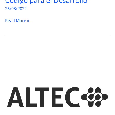
Código para el Desarrollo
26/08/2022
Código
Read More »
para
el
Desarrollo