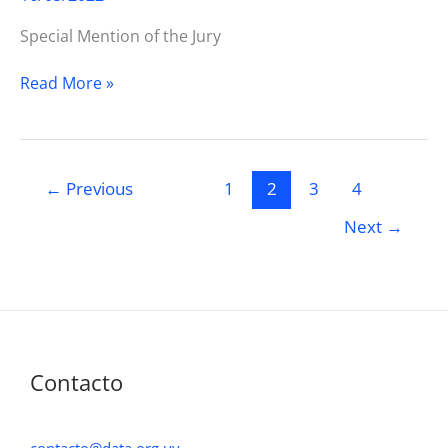
Special Mention of the Jury
CIvicTech4Democracy
Read More »
2018
←
Previous
1
2
3
4
Next
→
Contacto
contacto@data.org.uy