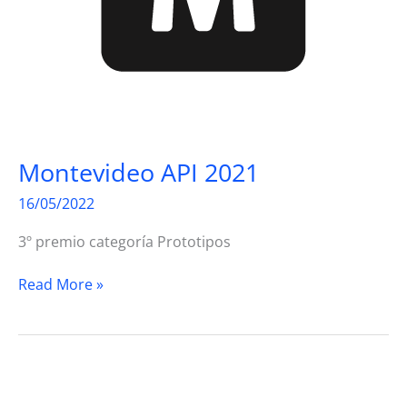
Montevideo API 2021
16/05/2022
3º premio categoría Prototipos
Montevideo
Read More »
API
2021