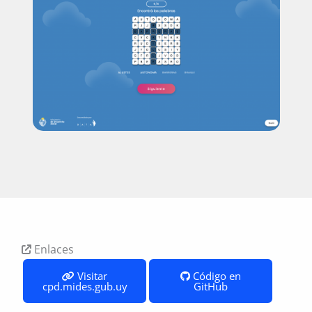
Enlaces
Visitar
Código en
cpd.mides.gub.uy
GitHub