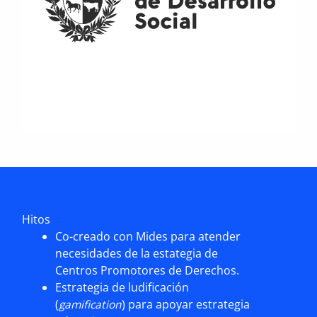
Hitos
Co-creado con Mides para atender
necesidades de la estategia de
Centros Promotores de Derechos.
Estrategia de ludificación
(
gamification
) para apoyar estrategia