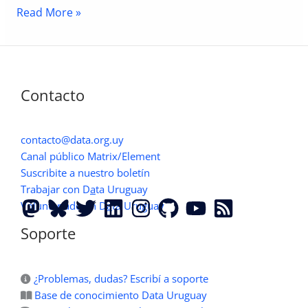
Fuentes
Read More »
de
Datos
Abiertos
en
Contacto
Uruguay
contacto@data.org.uy
Canal público Matrix/Element
Suscribite a nuestro boletín
Trabajar con D
a
ta Uruguay
Voluntariado en D
a
ta Uruguay
Soporte
¿Problemas, dudas? Escribí a soporte
Base de conocimiento Data Uruguay