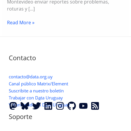
Montevideo enviar reportes sobre problemas,
roturas y […]
Llamado
Read More »
a
desarrollador/a
para
trabajar
Contacto
en
el
proyecto
contacto@data.org.uy
“Por
Canal público Matrix/Element
mi
Suscribite a nuestro boletín
barrio”
Trabajar con D
a
ta Uruguay
Voluntariado en D
a
ta Uruguay
Soporte