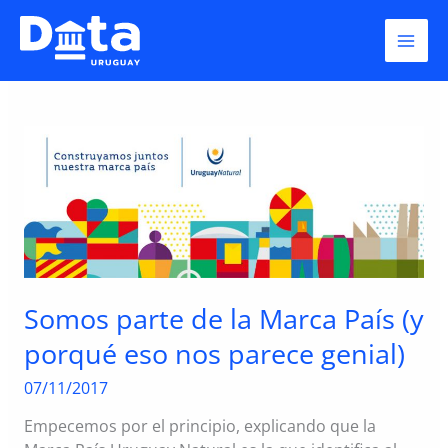
Skip
UruguayNatural
to
content
Somos parte de la Marca País (y
porqué eso nos parece genial)
07/11/2017
Empecemos por el principio, explicando que la