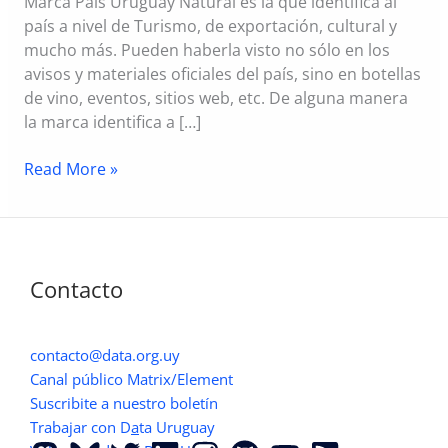
Marca País Uruguay Natural es la que identifica al
país a nivel de Turismo, de exportación, cultural y
mucho más. Pueden haberla visto no sólo en los
avisos y materiales oficiales del país, sino en botellas
de vino, eventos, sitios web, etc. De alguna manera
la marca identifica a […]
Somos
Read More »
parte
de
la
Marca
Contacto
País
(y
porqué
contacto@data.org.uy
eso
Canal público Matrix/Element
nos
Suscribite a nuestro boletín
parece
Trabajar con D
a
ta Uruguay
genial)