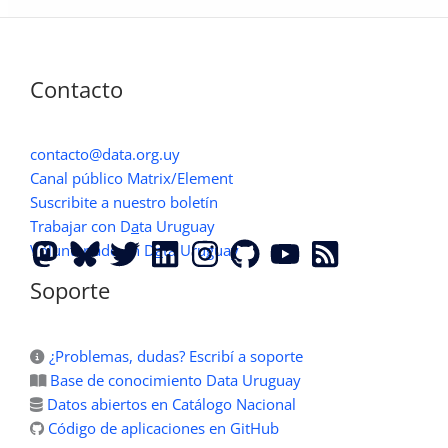
todos,
todos
para
Contacto
uno
contacto@data.org.uy
Canal público Matrix/Element
Suscribite a nuestro boletín
Trabajar con D
a
ta Uruguay
Voluntariado en D
a
ta Uruguay
Soporte
¿Problemas, dudas? Escribí a soporte
Base de conocimiento Data Uruguay
Datos abiertos en Catálogo Nacional
Código de aplicaciones en GitHub