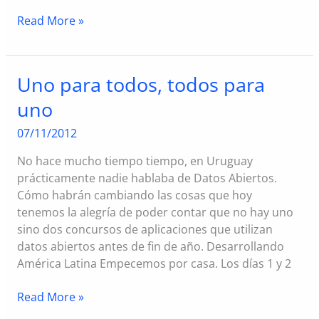
Resumen
Read More »
de
la
segunda
Uno para todos, todos para
reunión
uno
de
coordinación
07/11/2012
#DAL2012
y
No hace mucho tiempo tiempo, en Uruguay
tercera
prácticamente nadie hablaba de Datos Abiertos.
reunión
Cómo habrán cambiando las cosas que hoy
tenemos la alegría de poder contar que no hay uno
sino dos concursos de aplicaciones que utilizan
datos abiertos antes de fin de año. Desarrollando
América Latina Empecemos por casa. Los días 1 y 2
Uno
Read More »
para