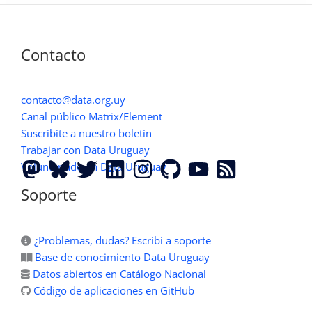
el
Día
Mundial
Contacto
de
los
Datos
contacto@data.org.uy
Abiertos
Canal público Matrix/Element
2013
Suscribite a nuestro boletín
Trabajar con D
a
ta Uruguay
Voluntariado en D
a
ta Uruguay
Soporte
¿Problemas, dudas? Escribí a soporte
Base de conocimiento Data Uruguay
Datos abiertos en Catálogo Nacional
Código de aplicaciones en GitHub