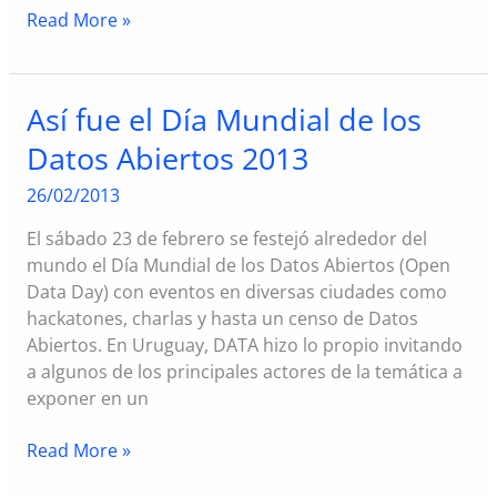
II
Read More »
Seminario
Internacional
de
Así fue el Día Mundial de los
Acceso
Datos Abiertos 2013
a
la
26/02/2013
Información
Pública
El sábado 23 de febrero se festejó alrededor del
mundo el Día Mundial de los Datos Abiertos (Open
Data Day) con eventos en diversas ciudades como
hackatones, charlas y hasta un censo de Datos
Abiertos. En Uruguay, DATA hizo lo propio invitando
a algunos de los principales actores de la temática a
exponer en un
Así
Read More »
fue