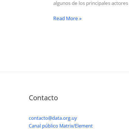
algunos de los principales actore
Así
Read More »
fue
el
Día
Mundial
de
los
Datos
Abiertos
2013
Contacto
contacto@data.org.uy
Canal público Matrix/Element