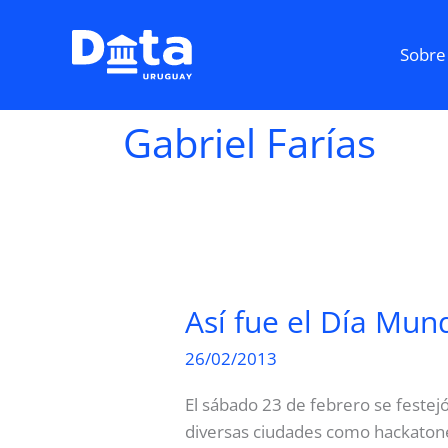
Skip
to
Sobre
content
Gabriel Farías
Así fue el Día Mun
26/02/2013
El sábado 23 de febrero se festej
diversas ciudades como hackatones