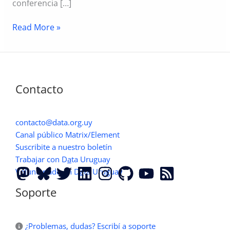
conferencia […]
15th
Read More »
International
Anti-
Corruption
Conference,
Contacto
Brasilia
2012
contacto@data.org.uy
Canal público Matrix/Element
Suscribite a nuestro boletín
Trabajar con D
a
ta Uruguay
Voluntariado en D
a
ta Uruguay
Soporte
¿Problemas, dudas? Escribí a soporte