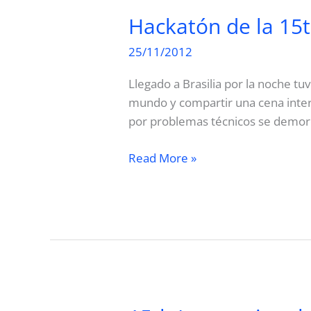
Uruguay
Hackatón de la 15
25/11/2012
Llegado a Brasilia por la noche t
mundo y compartir una cena inte
por problemas técnicos se demoró 
Hackatón
Read More »
de
la
15th
IACC