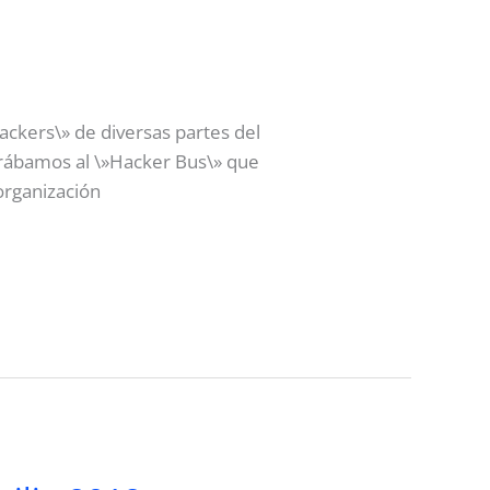
ackers\» de diversas partes del
rábamos al \»Hacker Bus\» que
organización