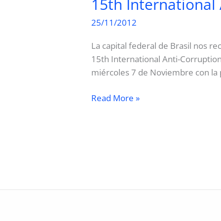
15th International
25/11/2012
La capital federal de Brasil nos re
15th International Anti-Corruptio
miércoles 7 de Noviembre con la p
15th
Read More »
International
Anti-
Corruption
Conference,
Brasilia
2012