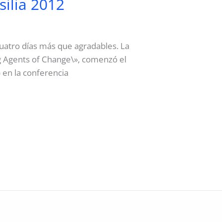
silia 2012
 cuatro días más que agradables. La
ng Agents of Change\», comenzó el
 en la conferencia