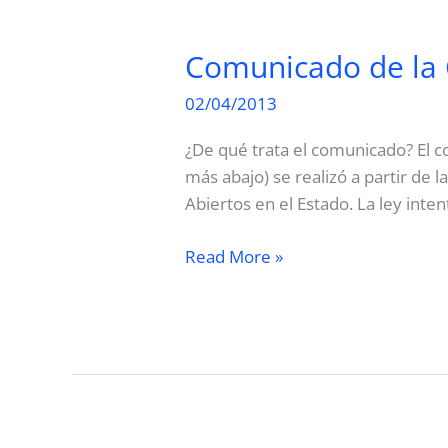
Comunicado de la 
02/04/2013
¿De qué trata el comunicado? El 
más abajo) se realizó a partir de
Abiertos en el Estado. La ley inte
Comunicado
Read More »
de
la
Comunidad
de
Software
Libre
en