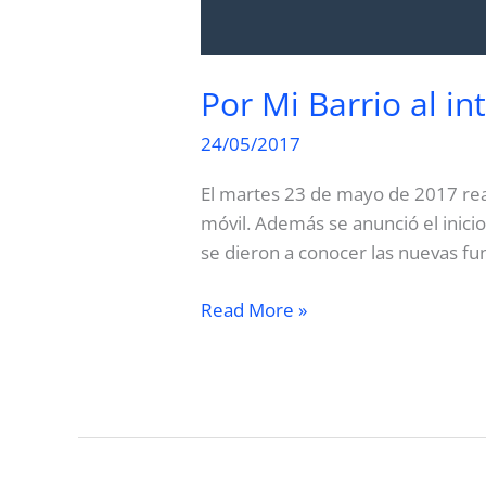
Por Mi Barrio al in
24/05/2017
El martes 23 de mayo de 2017 real
móvil. Además se anunció el inici
se dieron a conocer las nuevas fu
Por
Read More »
Mi
Barrio
al
interior